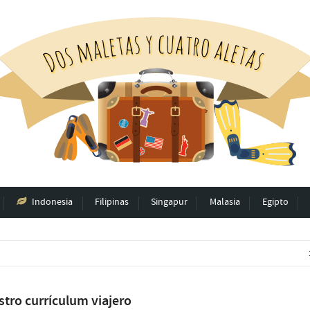
Indonesia
Filipinas
Singapur
Malasia
Egipto
tro currículum viajero