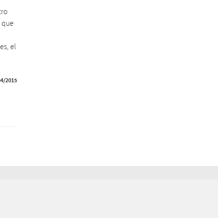
tro
s que
s, el
04/2015