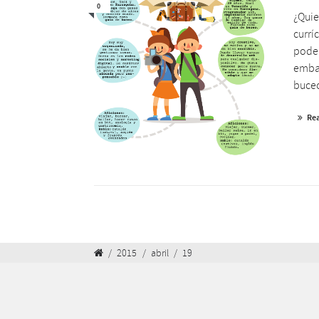
0
¿Quie
currí
podem
embar
buceo
Re
/
2015
/
abril
/
19