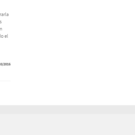
rarla
s
in
do el
10/2016