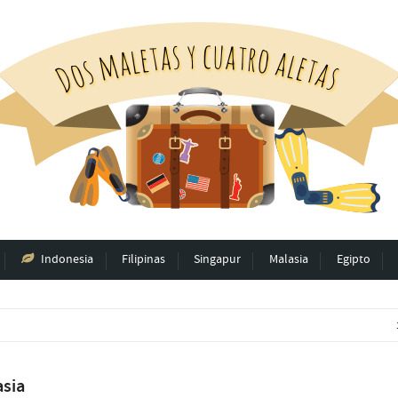
Indonesia
Filipinas
Singapur
Malasia
Egipto
asia