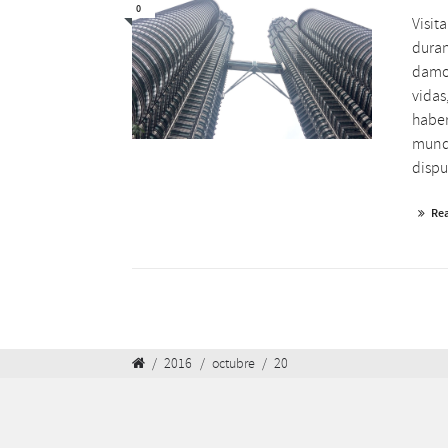
0
Visit
duran
damos
vidas
haber
mundo
dispu
Re
/
2016
/
octubre
/
20