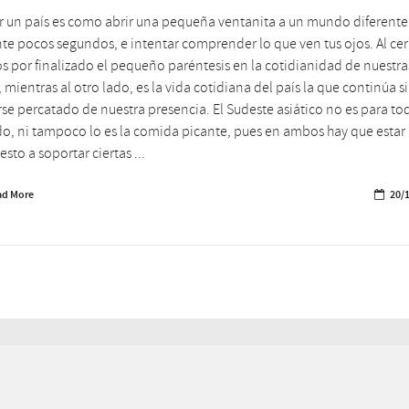
ar un país es como abrir una pequeña ventanita a un mundo diferente
te pocos segundos, e intentar comprender lo que ven tus ojos. Al cer
 por finalizado el pequeño paréntesis en la cotidianidad de nuestra
, mientras al otro lado, es la vida cotidiana del país la que continúa s
se percatado de nuestra presencia. El Sudeste asiático no es para to
, ni tampoco lo es la comida picante, pues en ambos hay que estar
esto a soportar ciertas ...
ad More
20/