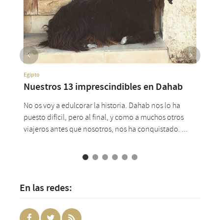
Egipto
Egipt
Nuestros 13 imprescindibles en Dahab
Egi
No os voy a edulcorar la historia. Dahab nos lo ha
Nos r
puesto difícil, pero al final, y como a muchos otros
Tene
viajeros antes que nosotros, nos ha conquistado. ...
más i
En las redes: